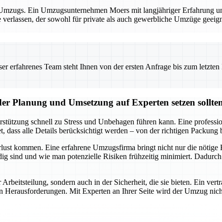
es Umzugs. Ein Umzugsunternehmen Moers mit langjähriger Erfahrung und
e verlassen, der sowohl für private als auch gewerbliche Umzüge geeig
 erfahrenes Team steht Ihnen von der ersten Anfrage bis zum letzten Ka
der Planung und Umsetzung auf Experten setzen sollte
rstützung schnell zu Stress und Unbehagen führen kann. Eine professi
 dass alle Details berücksichtigt werden – von der richtigen Packung 
lust kommen. Eine erfahrene Umzugsfirma bringt nicht nur die nötige R
g sind und wie man potenzielle Risiken frühzeitig minimiert. Dadurch
r Arbeitsteilung, sondern auch in der Sicherheit, die sie bieten. Ein v
rausforderungen. Mit Experten an Ihrer Seite wird der Umzug nicht nur 