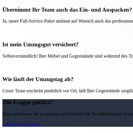
Übernimmt Ihr Team auch das Ein- und Auspacken?
Ja, unser Full-Service-Paket umfasst auf Wunsch auch das professio
Ist mein Umzugsgut versichert?
Selbstverständlich! Ihre Möbel und Gegenstände sind während des Tra
Wie läuft der Umzugstag ab?
Unser Team erscheint pünktlich vor Ort, lädt Ihre Gegenstände sorgfälti
Alle Fragen geklärt?
Dann probieren Sie es jetzt aus und fordern Sie Ihr individuelles Ang
Jetzt Anfrage starten