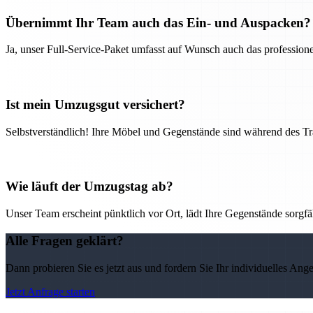
Übernimmt Ihr Team auch das Ein- und Auspacken?
Ja, unser Full-Service-Paket umfasst auf Wunsch auch das professio
Ist mein Umzugsgut versichert?
Selbstverständlich! Ihre Möbel und Gegenstände sind während des Tra
Wie läuft der Umzugstag ab?
Unser Team erscheint pünktlich vor Ort, lädt Ihre Gegenstände sorgfälti
Alle Fragen geklärt?
Dann probieren Sie es jetzt aus und fordern Sie Ihr individuelles Ang
Jetzt Anfrage starten