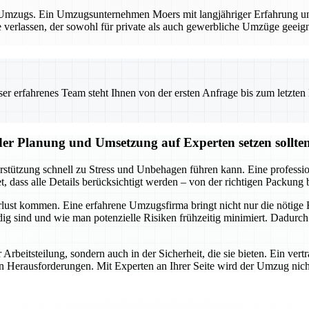
es Umzugs. Ein Umzugsunternehmen Moers mit langjähriger Erfahrung und
e verlassen, der sowohl für private als auch gewerbliche Umzüge geeig
 erfahrenes Team steht Ihnen von der ersten Anfrage bis zum letzten Ka
der Planung und Umsetzung auf Experten setzen sollte
rstützung schnell zu Stress und Unbehagen führen kann. Eine professi
 dass alle Details berücksichtigt werden – von der richtigen Packung 
lust kommen. Eine erfahrene Umzugsfirma bringt nicht nur die nötige R
g sind und wie man potenzielle Risiken frühzeitig minimiert. Dadurch
r Arbeitsteilung, sondern auch in der Sicherheit, die sie bieten. Ein v
rausforderungen. Mit Experten an Ihrer Seite wird der Umzug nicht nur 