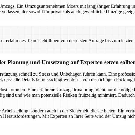
es Umzugs. Ein Umzugsunternehmen Moers mit langjähriger Erfahrung und
e verlassen, der sowohl für private als auch gewerbliche Umzüge geeig
 erfahrenes Team steht Ihnen von der ersten Anfrage bis zum letzten Ka
der Planung und Umsetzung auf Experten setzen sollte
rstützung schnell zu Stress und Unbehagen führen kann. Eine professi
 dass alle Details berücksichtigt werden – von der richtigen Packung 
lust kommen. Eine erfahrene Umzugsfirma bringt nicht nur die nötige R
g sind und wie man potenzielle Risiken frühzeitig minimiert. Dadurch
r Arbeitsteilung, sondern auch in der Sicherheit, die sie bieten. Ein v
rausforderungen. Mit Experten an Ihrer Seite wird der Umzug nicht nur 