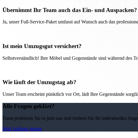
Übernimmt Ihr Team auch das Ein- und Auspacken?
Ja, unser Full-Service-Paket umfasst auf Wunsch auch das professio
Ist mein Umzugsgut versichert?
Selbstverständlich! Ihre Möbel und Gegenstände sind während des Tra
Wie läuft der Umzugstag ab?
Unser Team erscheint pünktlich vor Ort, lädt Ihre Gegenstände sorgfälti
Alle Fragen geklärt?
Dann probieren Sie es jetzt aus und fordern Sie Ihr individuelles Ang
Jetzt Anfrage starten