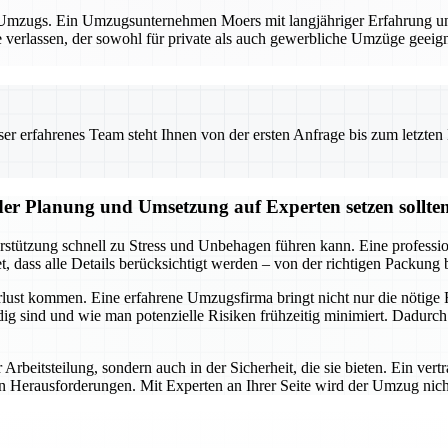
es Umzugs. Ein Umzugsunternehmen Moers mit langjähriger Erfahrung und
e verlassen, der sowohl für private als auch gewerbliche Umzüge geeig
 erfahrenes Team steht Ihnen von der ersten Anfrage bis zum letzten Ka
der Planung und Umsetzung auf Experten setzen sollte
rstützung schnell zu Stress und Unbehagen führen kann. Eine professi
 dass alle Details berücksichtigt werden – von der richtigen Packung 
lust kommen. Eine erfahrene Umzugsfirma bringt nicht nur die nötige R
g sind und wie man potenzielle Risiken frühzeitig minimiert. Dadurch
r Arbeitsteilung, sondern auch in der Sicherheit, die sie bieten. Ein v
rausforderungen. Mit Experten an Ihrer Seite wird der Umzug nicht nur 