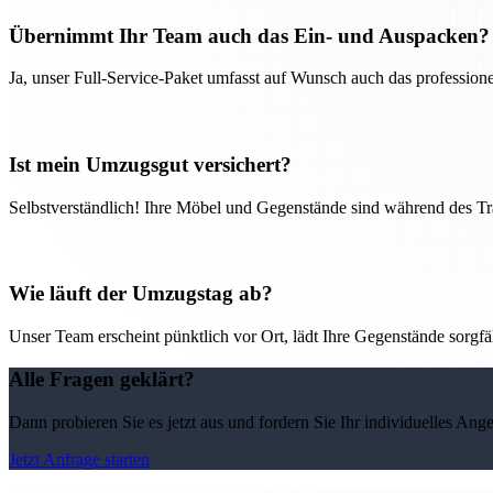
Übernimmt Ihr Team auch das Ein- und Auspacken?
Ja, unser Full-Service-Paket umfasst auf Wunsch auch das professio
Ist mein Umzugsgut versichert?
Selbstverständlich! Ihre Möbel und Gegenstände sind während des Tra
Wie läuft der Umzugstag ab?
Unser Team erscheint pünktlich vor Ort, lädt Ihre Gegenstände sorgfälti
Alle Fragen geklärt?
Dann probieren Sie es jetzt aus und fordern Sie Ihr individuelles Ang
Jetzt Anfrage starten