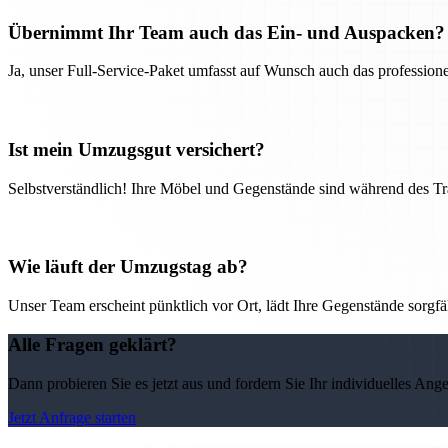
Übernimmt Ihr Team auch das Ein- und Auspacken?
Ja, unser Full-Service-Paket umfasst auf Wunsch auch das professio
Ist mein Umzugsgut versichert?
Selbstverständlich! Ihre Möbel und Gegenstände sind während des Tra
Wie läuft der Umzugstag ab?
Unser Team erscheint pünktlich vor Ort, lädt Ihre Gegenstände sorgfälti
Alle Fragen geklärt?
Dann probieren Sie es jetzt aus und fordern Sie Ihr individuelles Ang
Jetzt Anfrage starten