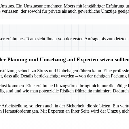
es Umzugs. Ein Umzugsunternehmen Moers mit langjähriger Erfahrung und
e verlassen, der sowohl für private als auch gewerbliche Umzüge geeig
 erfahrenes Team steht Ihnen von der ersten Anfrage bis zum letzten Ka
der Planung und Umsetzung auf Experten setzen sollte
rstützung schnell zu Stress und Unbehagen führen kann. Eine professi
 dass alle Details berücksichtigt werden – von der richtigen Packung 
lust kommen. Eine erfahrene Umzugsfirma bringt nicht nur die nötige R
g sind und wie man potenzielle Risiken frühzeitig minimiert. Dadurch
r Arbeitsteilung, sondern auch in der Sicherheit, die sie bieten. Ein v
rausforderungen. Mit Experten an Ihrer Seite wird der Umzug nicht nur 