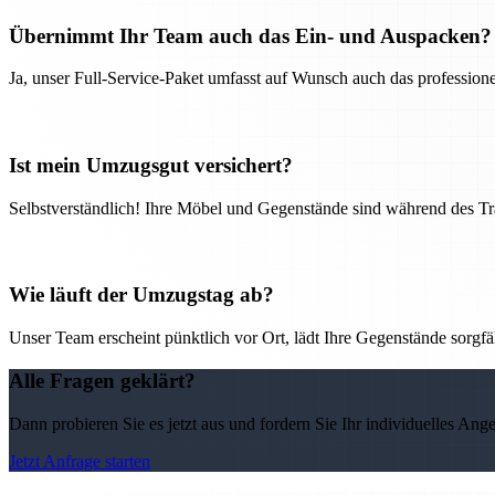
Übernimmt Ihr Team auch das Ein- und Auspacken?
Ja, unser Full-Service-Paket umfasst auf Wunsch auch das professio
Ist mein Umzugsgut versichert?
Selbstverständlich! Ihre Möbel und Gegenstände sind während des Tra
Wie läuft der Umzugstag ab?
Unser Team erscheint pünktlich vor Ort, lädt Ihre Gegenstände sorgfälti
Alle Fragen geklärt?
Dann probieren Sie es jetzt aus und fordern Sie Ihr individuelles Ang
Jetzt Anfrage starten