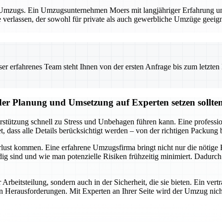
es Umzugs. Ein Umzugsunternehmen Moers mit langjähriger Erfahrung und
e verlassen, der sowohl für private als auch gewerbliche Umzüge geeig
 erfahrenes Team steht Ihnen von der ersten Anfrage bis zum letzten Ka
der Planung und Umsetzung auf Experten setzen sollte
rstützung schnell zu Stress und Unbehagen führen kann. Eine professi
 dass alle Details berücksichtigt werden – von der richtigen Packung 
lust kommen. Eine erfahrene Umzugsfirma bringt nicht nur die nötige R
g sind und wie man potenzielle Risiken frühzeitig minimiert. Dadurch
r Arbeitsteilung, sondern auch in der Sicherheit, die sie bieten. Ein v
rausforderungen. Mit Experten an Ihrer Seite wird der Umzug nicht nur 