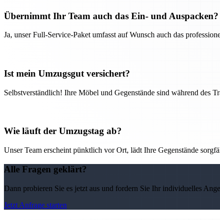
Übernimmt Ihr Team auch das Ein- und Auspacken?
Ja, unser Full-Service-Paket umfasst auf Wunsch auch das professio
Ist mein Umzugsgut versichert?
Selbstverständlich! Ihre Möbel und Gegenstände sind während des Tra
Wie läuft der Umzugstag ab?
Unser Team erscheint pünktlich vor Ort, lädt Ihre Gegenstände sorgfälti
Alle Fragen geklärt?
Dann probieren Sie es jetzt aus und fordern Sie Ihr individuelles Ang
Jetzt Anfrage starten