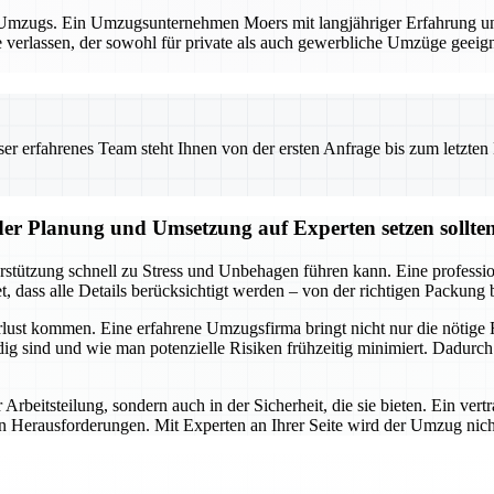
es Umzugs. Ein Umzugsunternehmen Moers mit langjähriger Erfahrung und
e verlassen, der sowohl für private als auch gewerbliche Umzüge geeig
 erfahrenes Team steht Ihnen von der ersten Anfrage bis zum letzten Ka
der Planung und Umsetzung auf Experten setzen sollte
rstützung schnell zu Stress und Unbehagen führen kann. Eine professi
 dass alle Details berücksichtigt werden – von der richtigen Packung 
lust kommen. Eine erfahrene Umzugsfirma bringt nicht nur die nötige R
g sind und wie man potenzielle Risiken frühzeitig minimiert. Dadurch
r Arbeitsteilung, sondern auch in der Sicherheit, die sie bieten. Ein v
rausforderungen. Mit Experten an Ihrer Seite wird der Umzug nicht nur 